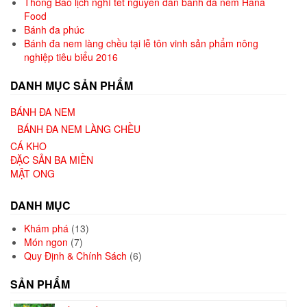
Thông Báo lịch nghỉ tết nguyên đán bánh đa nem Hana
Food
Bánh đa phúc
Bánh đa nem làng chều tại lễ tôn vinh sản phẩm nông
nghiệp tiêu biểu 2016
DANH MỤC SẢN PHẨM
BÁNH ĐA NEM
BÁNH ĐA NEM LÀNG CHỀU
CÁ KHO
ĐẶC SẢN BA MIỀN
MẬT ONG
DANH MỤC
Khám phá
(13)
Món ngon
(7)
Quy Định & Chính Sách
(6)
SẢN PHẨM