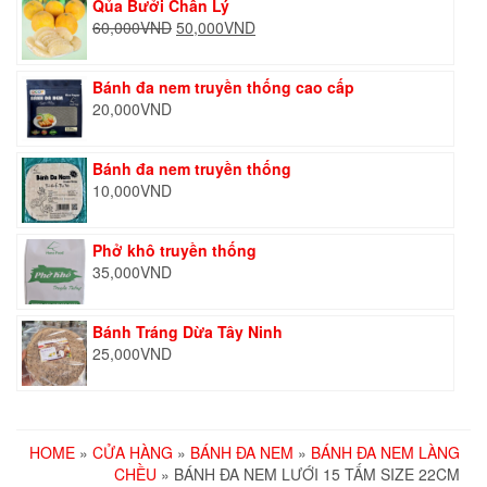
Qủa Bưởi Chân Lý
Giá
Giá
60,000
VND
50,000
VND
gốc
hiện
là:
tại
Bánh đa nem truyền thống cao cấp
60,000VND.
là:
20,000
VND
50,000VND.
Bánh đa nem truyền thống
10,000
VND
Phở khô truyền thống
35,000
VND
Bánh Tráng Dừa Tây Ninh
25,000
VND
HOME
»
CỬA HÀNG
»
BÁNH ĐA NEM
»
BÁNH ĐA NEM LÀNG
CHỀU
» BÁNH ĐA NEM LƯỚI 15 TẤM SIZE 22CM