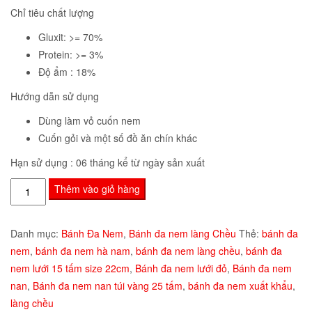
Chỉ tiêu chất lượng
Gluxit: >= 70%
Protein: >= 3%
Độ ẩm : 18%
Hướng dẫn sử dụng
Dùng làm vỏ cuốn nem
Cuốn gỏi và một số đồ ăn chín khác
Hạn sử dụng : 06 tháng kể từ ngày sản xuất
Bánh
Thêm vào giỏ hàng
Đa
Nem
Danh mục:
Bánh Đa Nem
,
Bánh đa nem làng Chều
Thẻ:
bánh đa
Lưới
nem
,
bánh đa nem hà nam
,
bánh đa nem làng chều
,
bánh đa
15
nem lưới 15 tấm size 22cm
,
Bánh đa nem lưới đỏ
,
Bánh đa nem
Tấm
nan
,
Bánh đa nem nan túi vàng 25 tấm
,
bánh đa nem xuất khẩu
,
Size
làng chều
22cm