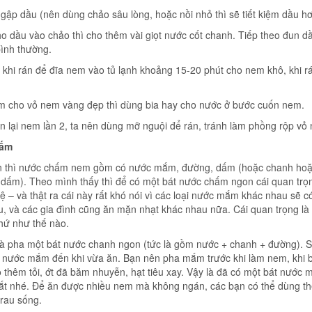
p dầu (nên dùng chảo sâu lòng, hoặc nồi nhỏ thì sẽ tiết kiệm dầu hơ
 dầu vào chảo thì cho thêm vài giọt nước cốt chanh. Tiếp theo đun dầ
ình thường.
hi rán để đĩa nem vào tủ lạnh khoảng 15-20 phút cho nem khô, khi rá
 cho vỏ nem vàng đẹp thì dùng bia hay cho nước ở bước cuốn nem.
 lại nem lần 2, ta nên dùng mỡ nguội để rán, tránh làm phồng rộp vỏ
hấm
n thì nước chấm nem gồm có nước mắm, đường, dấm (hoặc chanh hoặ
 dấm). Theo mình thấy thì để có một bát nước chấm ngon cái quan trọ
ỉ lệ – và thật ra cái này rất khó nói vì các loại nước mắm khác nhau sẽ c
, và các gia đình cũng ăn mặn nhạt khác nhau nữa. Cái quan trọng là 
hứ như thế nào.
là pha một bát nước chanh ngon (tức là gồm nước + chanh + đường). 
 nước mắm đến khi vừa ăn. Bạn nên pha mắm trước khi làm nem, khi 
o thêm tỏi, ớt đã băm nhuyễn, hạt tiêu xay. Vậy là đã có một bát nước
ắt nhé. Để ăn được nhiều nem mà không ngán, các bạn có thể dùng th
rau sống.