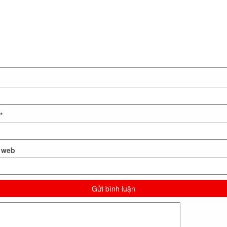
*
 web