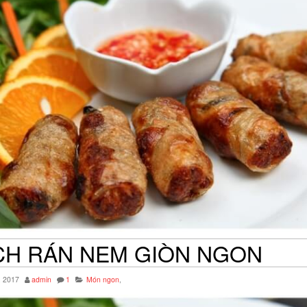
CH RÁN NEM GIÒN NGON
, 2017
admin
1
Món ngon
,