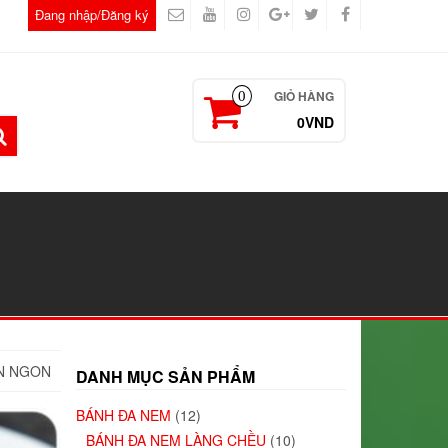
Đang nhập/Đăng ký
GIỎ HÀNG
0
0VND
N NGON
DANH MỤC SẢN PHẨM
BÁNH ĐA NEM
(12)
BÁNH ĐA NEM LÀNG CHỀU
(10)