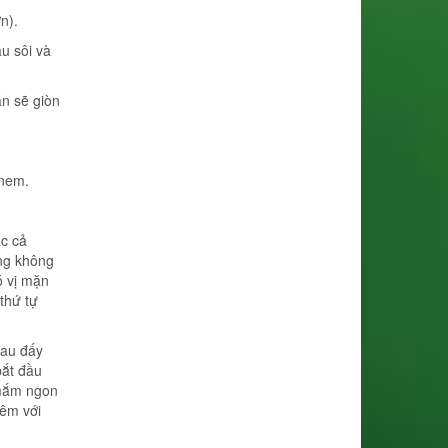
n).
u sôi và
n sẽ giòn
 nem.
c cả
ng không
ó vị mặn
thứ tự
Sau đấy
bắt đầu
 mắm ngon
êm với