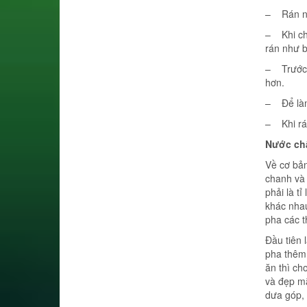
– Rán ngậ
– Khi cho
rán như b
– Trước k
hơn.
– Để làm
– Khi rán
Nước c
Về cơ bả
chanh và
phải là t
khác nhau
pha các t
Đầu tiên 
pha thêm
ăn thì ch
và đẹp m
dưa góp, 