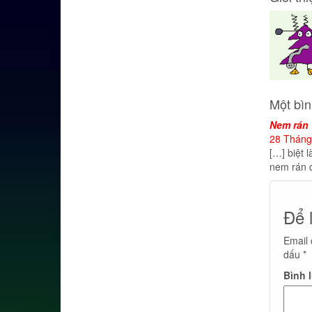
Một bìn
Nem rán
28 Tháng 
[…] biệt 
nem rán 
Để 
Email 
dấu
*
Bình 