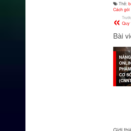
Thẻ:
b
Cách gói
Trước
Quy 
Bài vi
NÂNG
ONLI
PHẨM
CƠ S
(CNN
Giới thi