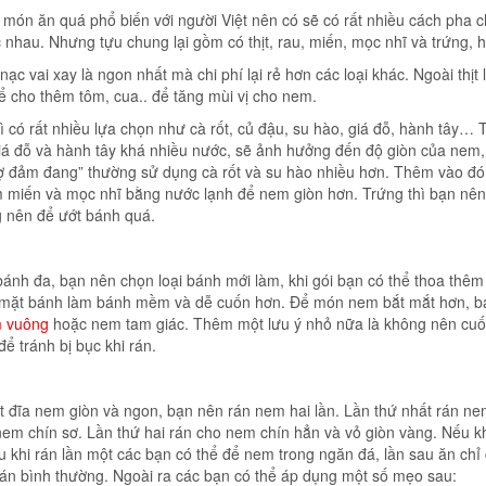
 món ăn quá phổ biến với người Việt nên có sẽ có rất nhiều cách pha 
nhau. Nhưng tựu chung lại gồm có thịt, rau, miến, mọc nhĩ và trứng, 
 nạc vai xay là ngon nhất mà chi phí lại rẻ hơn các loại khác. Ngoài thịt 
ể cho thêm tôm, cua.. để tăng mùi vị cho nem.
hì có rất nhiều lựa chọn như cà rốt, củ đậu, su hào, giá đỗ, hành tây… 
iá đỗ và hành tây khá nhiều nước, sẽ ảnh hưởng đến độ giòn của nem,
rợ đảm đang” thường sử dụng cà rốt và su hào nhiều hơn. Thêm vào đó
 miến và mọc nhĩ bằng nước lạnh để nem giòn hơn. Trứng thì bạn nên
g nên để ướt bánh quá.
ánh đa, bạn nên chọn loại bánh mới làm, khi gói bạn có thể thoa thêm 
 mặt bánh làm bánh mềm và dễ cuốn hơn. Để món nem bắt mắt hơn, b
 vuông
hoặc nem tam giác. Thêm một lưu ý nhỏ nữa là không nên cu
để tránh bị bục khi rán.
 đĩa nem giòn và ngon, bạn nên rán nem hai lần. Lần thứ nhất rán ne
em chín sơ. Lần thứ hai rán cho nem chín hẳn và vỏ giòn vàng. Nếu 
au khi rán lần một các bạn có thể để nem trong ngăn đá, lần sau ăn chỉ
án bình thường. Ngoài ra các bạn có thể áp dụng một số mẹo sau: