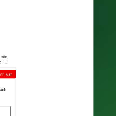
 sản,
c […]
ình luận
đánh