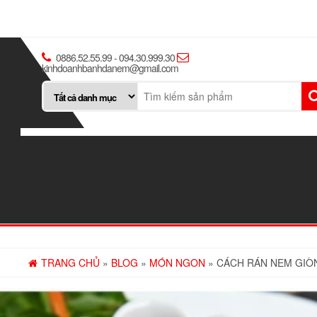
0886.52.55.99 - 094.30.999.30
kinhdoanhbanhdanem@gmail.com
TRANG CHỦ
»
BLOG
»
MÓN NGON
» CÁCH RÁN NEM GIÒ