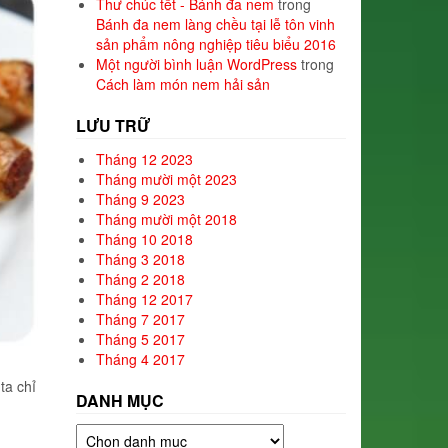
Thư chúc tết - Bánh đa nem
trong
Bánh đa nem làng chều tại lễ tôn vinh
sản phẩm nông nghiệp tiêu biểu 2016
Một người bình luận WordPress
trong
Cách làm món nem hải sản
LƯU TRỮ
Tháng 12 2023
Tháng mười một 2023
Tháng 9 2023
Tháng mười một 2018
Tháng 10 2018
Tháng 3 2018
Tháng 2 2018
Tháng 12 2017
Tháng 7 2017
Tháng 5 2017
Tháng 4 2017
ta chỉ
DANH MỤC
Danh