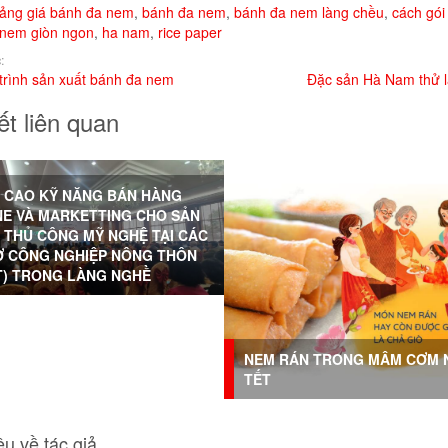
ảng giá bánh đa nem
,
bánh đa nem
,
bánh đa nem làng chều
,
cách gó
 nem giòn ngon
,
ha nam
,
rice paper
:
trình sản xuất bánh đa nem
Đặc sản Hà Nam thử 
ết liên quan
 CAO KỸ NĂNG BÁN HÀNG
NE VÀ MARKETTING CHO SẢN
 THỦ CÔNG MỸ NGHỆ TẠI CÁC
Ở CÔNG NGHIỆP NÔNG THÔN
T) TRONG LÀNG NGHỀ
NEM RÁN TRONG MÂM CƠM 
TẾT
ệu về tác giả.