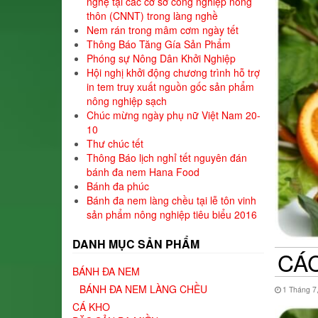
nghệ tại các cơ sở công nghiệp nông
thôn (CNNT) trong làng nghề
Nem rán trong mâm cơm ngày tết
Thông Báo Tăng Gía Sản Phẩm
Phóng sự Nông Dân Khởi Nghiệp
Hội nghị khởi động chương trình hỗ trợ
in tem truy xuất nguồn gốc sản phẩm
nông nghiệp sạch
Chúc mừng ngày phụ nữ Việt Nam 20-
10
Thư chúc tết
Thông Báo lịch nghỉ tết nguyên đán
bánh đa nem Hana Food
Bánh đa phúc
Bánh đa nem làng chều tại lễ tôn vinh
sản phẩm nông nghiệp tiêu biểu 2016
DANH MỤC SẢN PHẨM
CÁ
BÁNH ĐA NEM
BÁNH ĐA NEM LÀNG CHỀU
1 Tháng 7
CÁ KHO