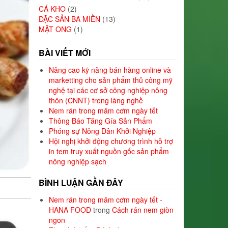
CÁ KHO
(2)
ĐẶC SẢN BA MIỀN
(13)
MẬT ONG
(1)
BÀI VIẾT MỚI
Nâng cao kỹ năng bán hàng online và
marketting cho sản phẩm thủ công mỹ
nghệ tại các cơ sở công nghiệp nông
thôn (CNNT) trong làng nghề
Nem rán trong mâm cơm ngày tết
Thông Báo Tăng Gía Sản Phẩm
Phóng sự Nông Dân Khởi Nghiệp
Hội nghị khởi động chương trình hỗ trợ
in tem truy xuất nguồn gốc sản phẩm
nông nghiệp sạch
BÌNH LUẬN GẦN ĐÂY
Nem rán trong mâm cơm ngày tết -
HANA FOOD
trong
Cách rán nem giòn
ngon