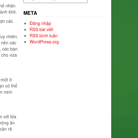
mục
chế nhân
hành khô.
META
lợn các
Đăng nhập
RSS bài viết
RSS bình luận
Tuy nhiên,
WordPress.org
 nên các
, các bạn
 cho vừa
một ít
ạn có thể
ốn nem
m với lửa
không ăn
 cần rã