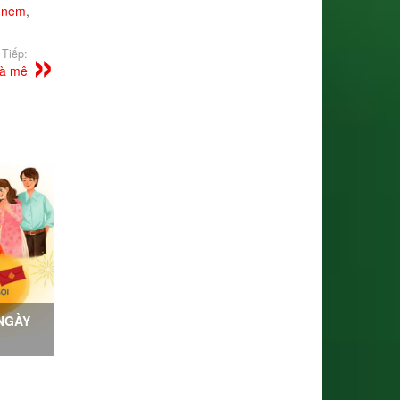
i nem
,
Tiếp:
là mê
NGÀY