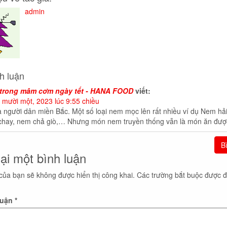
admin
h luận
 trong mâm cơm ngày tết - HANA FOOD
viết:
mười một, 2023 lúc 9:55 chiều
là người dân miền Bắc. Một số loại nem mọc lên rất nhiều ví dụ Nem hải
chay, nem chả giò,… Nhưng món nem truyền thống vẫn là món ăn đượ
B
lại một bình luận
của bạn sẽ không được hiển thị công khai.
Các trường bắt buộc được 
luận
*