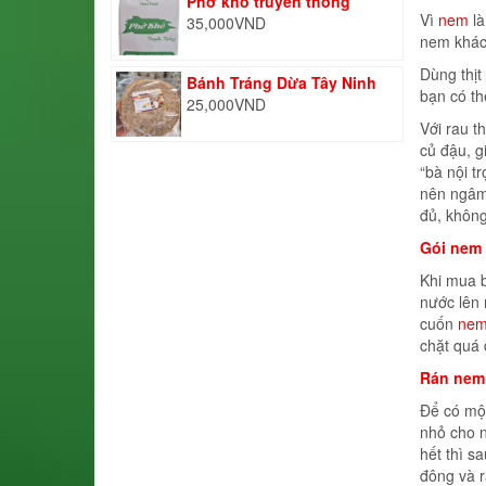
Phở khô truyền thống
Vì
nem
là
35,000
VND
nem khác 
Dùng thịt
Bánh Tráng Dừa Tây Ninh
bạn có th
25,000
VND
Với rau t
củ đậu, g
“bà nội t
nên ngâm
đủ, khôn
Gói nem
Khi mua b
nước lên
cuốn
nem
chặt quá 
Rán nem
Để có một
nhỏ cho n
hết thì s
đông và r