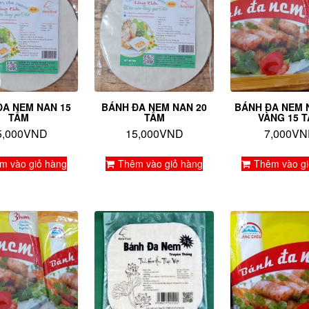
ĐA NEM NAN 15
BÁNH ĐA NEM NAN 20
BÁNH ĐA NEM 
TẤM
TẤM
VÀNG 15 
5,000
VND
15,000
VND
7,000
VN
m vào giỏ hàng
Thêm vào giỏ hàng
Thêm vào gi