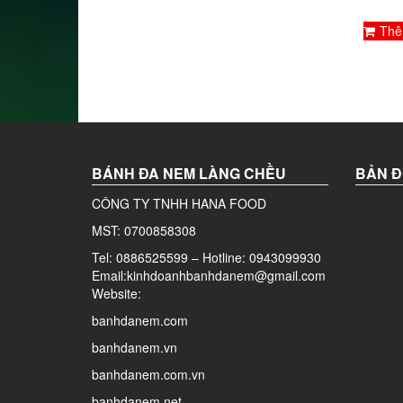
Thê
BÁNH ĐA NEM LÀNG CHỀU
BẢN Đ
CÔNG TY TNHH HANA FOOD
MST: 0700858308
Tel: 0886525599 – Hotline: 0943099930
Email:kinhdoanhbanhdanem@gmail.com
Website:
banhdanem.com
banhdanem.vn
banhdanem.com.vn
banhdanem.net