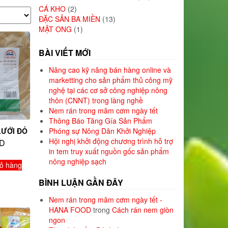
CÁ KHO
(2)
ĐẶC SẢN BA MIỀN
(13)
MẬT ONG
(1)
BÀI VIẾT MỚI
Nâng cao kỹ năng bán hàng online và
marketting cho sản phẩm thủ công mỹ
nghệ tại các cơ sở công nghiệp nông
thôn (CNNT) trong làng nghề
Nem rán trong mâm cơm ngày tết
Thông Báo Tăng Gía Sản Phẩm
Phóng sự Nông Dân Khởi Nghiệp
LƯỚI ĐỎ
Hội nghị khởi động chương trình hỗ trợ
D
in tem truy xuất nguồn gốc sản phẩm
nông nghiệp sạch
ỏ hàng
BÌNH LUẬN GẦN ĐÂY
Nem rán trong mâm cơm ngày tết -
HANA FOOD
trong
Cách rán nem giòn
ngon