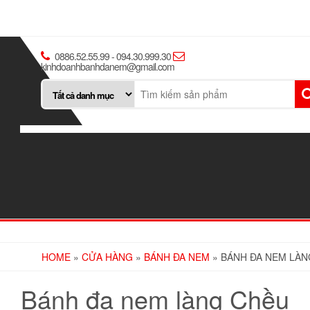
0886.52.55.99 - 094.30.999.30
kinhdoanhbanhdanem@gmail.com
HOME
»
CỬA HÀNG
»
BÁNH ĐA NEM
» BÁNH ĐA NEM LÀN
Bánh đa nem làng Chều