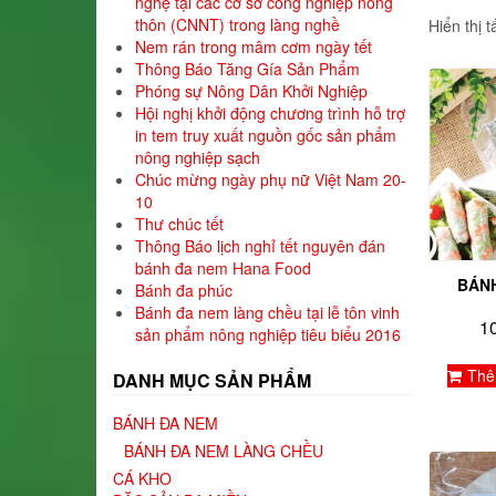
nghệ tại các cơ sở công nghiệp nông
thôn (CNNT) trong làng nghề
Hiển thị t
Nem rán trong mâm cơm ngày tết
Thông Báo Tăng Gía Sản Phẩm
Phóng sự Nông Dân Khởi Nghiệp
Hội nghị khởi động chương trình hỗ trợ
in tem truy xuất nguồn gốc sản phẩm
nông nghiệp sạch
Chúc mừng ngày phụ nữ Việt Nam 20-
10
Thư chúc tết
Thông Báo lịch nghỉ tết nguyên đán
bánh đa nem Hana Food
BÁN
Bánh đa phúc
Bánh đa nem làng chều tại lễ tôn vinh
1
sản phẩm nông nghiệp tiêu biểu 2016
Thê
DANH MỤC SẢN PHẨM
BÁNH ĐA NEM
BÁNH ĐA NEM LÀNG CHỀU
CÁ KHO