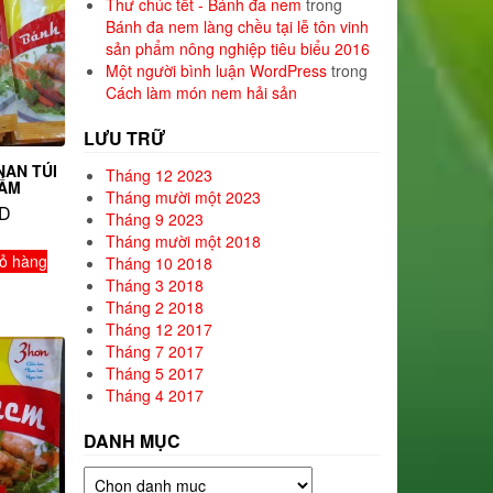
Thư chúc tết - Bánh đa nem
trong
Bánh đa nem làng chều tại lễ tôn vinh
sản phẩm nông nghiệp tiêu biểu 2016
Một người bình luận WordPress
trong
Cách làm món nem hải sản
LƯU TRỮ
NAN TÚI
Tháng 12 2023
TẤM
Tháng mười một 2023
D
Tháng 9 2023
Tháng mười một 2018
ỏ hàng
Tháng 10 2018
Tháng 3 2018
Tháng 2 2018
Tháng 12 2017
Tháng 7 2017
Tháng 5 2017
Tháng 4 2017
DANH MỤC
Danh