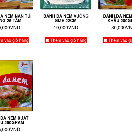
A NEM NAN TÚI
BÁNH ĐA NEM VUÔNG
BÁNH ĐA NEM
NG 25 TẤM
SIZE 22CM
KHẨU 200
0,000
VND
10,000
VND
30,000
V
m vào giỏ hàng
Thêm vào giỏ hàng
Thêm vào gi
 ĐA NEM XUẤT
U 250GRAM
5,000
VND