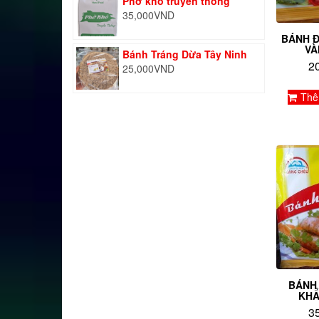
Phở khô truyền thống
35,000
VND
BÁNH Đ
VÀ
Bánh Tráng Dừa Tây Ninh
2
25,000
VND
Thê
BÁNH
KHẨ
3