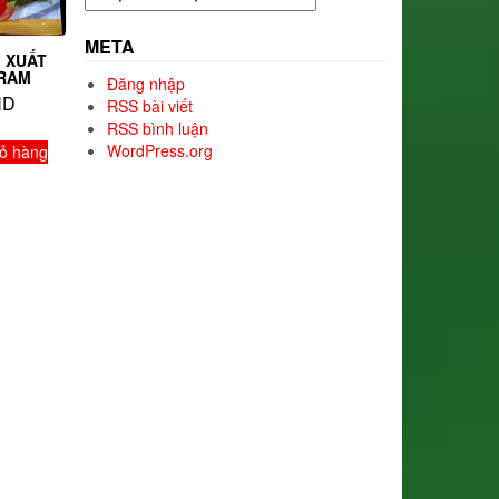
mục
META
 XUẤT
GRAM
Đăng nhập
ND
RSS bài viết
RSS bình luận
WordPress.org
ỏ hàng