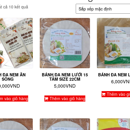
ất cả 10 kết quả
H ĐA NEM ĂN
BÁNH ĐA NEM LƯỚI 15
BÁNH ĐA NEM 
SỐNG
TẤM SIZE 22CM
6,000
VN
0,000
VND
5,000
VND
Thêm vào gi
m vào giỏ hàng
Thêm vào giỏ hàng