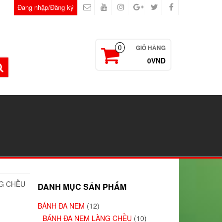
Đang nhập/Đăng ký
GIỎ HÀNG
0
0VND
G CHỀU
DANH MỤC SẢN PHẨM
BÁNH ĐA NEM
(12)
BÁNH ĐA NEM LÀNG CHỀU
(10)