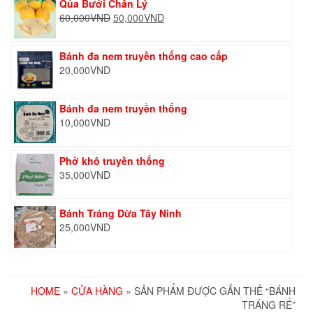
Qủa Bưởi Chân Lý
Giá
Giá
60,000
VND
50,000
VND
gốc
hiện
là:
tại
Bánh đa nem truyền thống cao cấp
60,000VND.
là:
20,000
VND
50,000VND.
Bánh đa nem truyền thống
10,000
VND
Phở khô truyền thống
35,000
VND
Bánh Tráng Dừa Tây Ninh
25,000
VND
HOME
»
CỬA HÀNG
» SẢN PHẨM ĐƯỢC GẮN THẺ “BÁNH
TRÁNG RẾ”