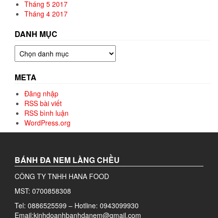
Tháng 5 2017
Tháng 4 2017
DANH MỤC
Danh
mục
META
Đăng nhập
RSS bài viết
RSS bình luận
WordPress.org
BÁNH ĐA NEM LÀNG CHỀU
CÔNG TY TNHH HANA FOOD
MST: 0700858308
Tel: 0886525599 – Hotline: 0943099930
Email:kinhdoanhbanhdanem@gmail.com