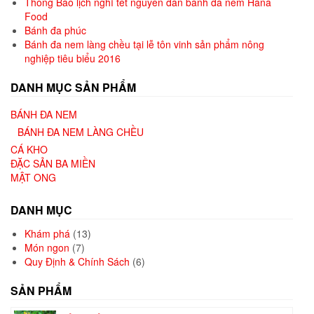
Thông Báo lịch nghỉ tết nguyên đán bánh đa nem Hana
Food
Bánh đa phúc
Bánh đa nem làng chều tại lễ tôn vinh sản phẩm nông
nghiệp tiêu biểu 2016
DANH MỤC SẢN PHẨM
BÁNH ĐA NEM
BÁNH ĐA NEM LÀNG CHỀU
CÁ KHO
ĐẶC SẢN BA MIỀN
MẬT ONG
DANH MỤC
Khám phá
(13)
Món ngon
(7)
Quy Định & Chính Sách
(6)
SẢN PHẨM