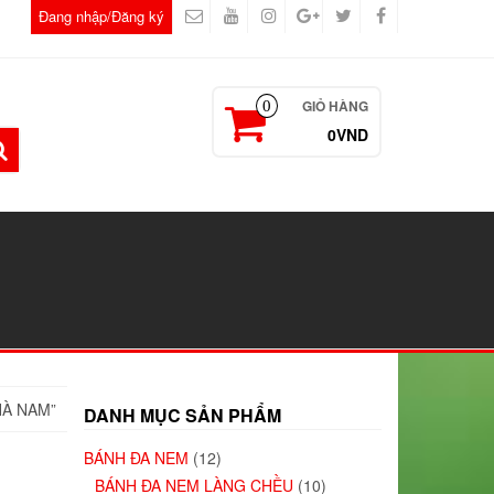
Đang nhập/Đăng ký
GIỎ HÀNG
0
0VND
HÀ NAM”
DANH MỤC SẢN PHẨM
BÁNH ĐA NEM
(12)
BÁNH ĐA NEM LÀNG CHỀU
(10)