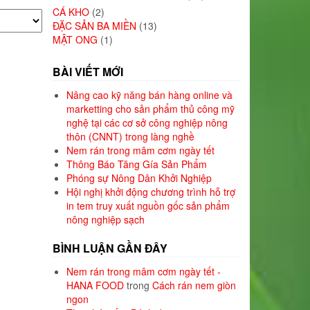
CÁ KHO
(2)
ĐẶC SẢN BA MIỀN
(13)
MẬT ONG
(1)
BÀI VIẾT MỚI
Nâng cao kỹ năng bán hàng online và
marketting cho sản phẩm thủ công mỹ
nghệ tại các cơ sở công nghiệp nông
thôn (CNNT) trong làng nghề
Nem rán trong mâm cơm ngày tết
Thông Báo Tăng Gía Sản Phẩm
Phóng sự Nông Dân Khởi Nghiệp
Hội nghị khởi động chương trình hỗ trợ
in tem truy xuất nguồn gốc sản phẩm
nông nghiệp sạch
BÌNH LUẬN GẦN ĐÂY
Nem rán trong mâm cơm ngày tết -
HANA FOOD
trong
Cách rán nem giòn
ngon