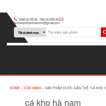
0886.52.55.99 - 094.30.999.30
kinhdoanhbanhdanem@gmail.com
HOME
»
CỬA HÀNG
» SẢN PHẨM ĐƯỢC GẮN THẺ “CÁ KHO 
cá kho hà nam