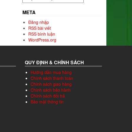
mục
META
Đăng nhập
RSS bài viết
RSS bình luận
WordPress.org
QUY ĐỊNH & CHÍNH SÁCH
Hướng dẫn mua hàng
Chính sách thanh toán
Chính sách giao hàng
Chính sách bảo hành
Chính sách đổi trả
Bảo mật thông tin