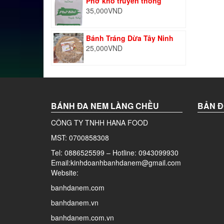
Phở khô truyền thống
35,000
VND
Bánh Tráng Dừa Tây Ninh
25,000
VND
BÁNH ĐA NEM LÀNG CHỀU
BẢN Đ
CÔNG TY TNHH HANA FOOD
MST: 0700858308
Tel: 0886525599 – Hotline: 0943099930
Email:kinhdoanhbanhdanem@gmail.com
Website:
banhdanem.com
banhdanem.vn
banhdanem.com.vn