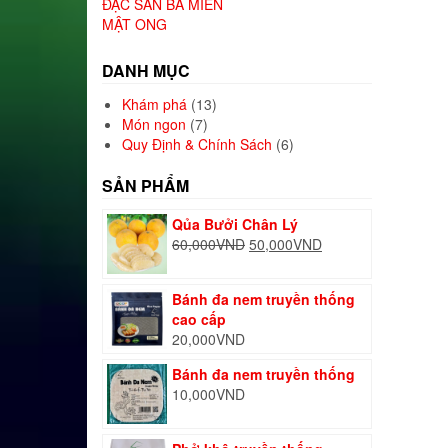
ĐẶC SẢN BA MIỀN
MẬT ONG
DANH MỤC
Khám phá
(13)
Món ngon
(7)
Quy Định & Chính Sách
(6)
SẢN PHẨM
Qủa Bưởi Chân Lý
Giá
Giá
60,000
VND
50,000
VND
gốc
hiện
là:
tại
Bánh đa nem truyền thống
60,000VND.
là:
cao cấp
50,000VND.
20,000
VND
Bánh đa nem truyền thống
10,000
VND