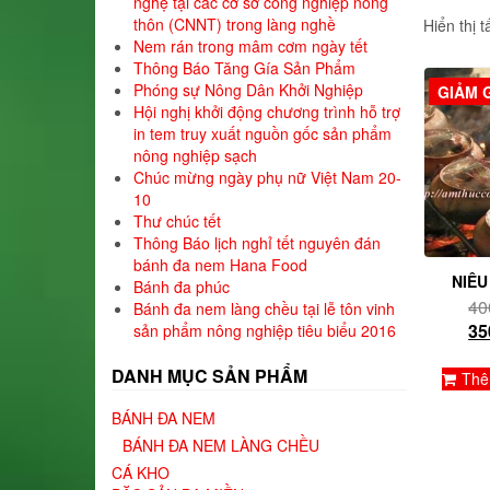
nghệ tại các cơ sở công nghiệp nông
thôn (CNNT) trong làng nghề
Hiển thị t
Nem rán trong mâm cơm ngày tết
Thông Báo Tăng Gía Sản Phẩm
Phóng sự Nông Dân Khởi Nghiệp
GIẢM G
Hội nghị khởi động chương trình hỗ trợ
in tem truy xuất nguồn gốc sản phẩm
nông nghiệp sạch
Chúc mừng ngày phụ nữ Việt Nam 20-
10
Thư chúc tết
Thông Báo lịch nghỉ tết nguyên đán
bánh đa nem Hana Food
NIÊU
Bánh đa phúc
40
Bánh đa nem làng chều tại lễ tôn vinh
35
sản phẩm nông nghiệp tiêu biểu 2016
DANH MỤC SẢN PHẨM
Thê
BÁNH ĐA NEM
BÁNH ĐA NEM LÀNG CHỀU
CÁ KHO