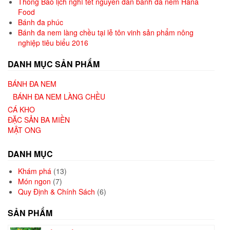
Thông Báo lịch nghỉ tết nguyên đán bánh đa nem Hana
Food
Bánh đa phúc
Bánh đa nem làng chều tại lễ tôn vinh sản phẩm nông
nghiệp tiêu biểu 2016
DANH MỤC SẢN PHẨM
BÁNH ĐA NEM
BÁNH ĐA NEM LÀNG CHỀU
CÁ KHO
ĐẶC SẢN BA MIỀN
MẬT ONG
DANH MỤC
Khám phá
(13)
Món ngon
(7)
Quy Định & Chính Sách
(6)
SẢN PHẨM