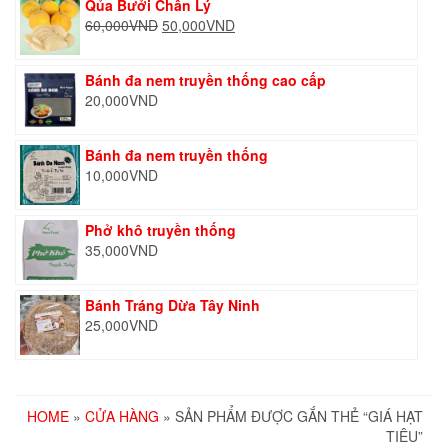
Qủa Bưởi Chân Lý
Giá
Giá
60,000
VND
50,000
VND
gốc
hiện
là:
tại
Bánh đa nem truyền thống cao cấp
60,000VND.
là:
20,000
VND
50,000VND.
Bánh đa nem truyền thống
10,000
VND
Phở khô truyền thống
35,000
VND
Bánh Tráng Dừa Tây Ninh
25,000
VND
HOME
»
CỬA HÀNG
» SẢN PHẨM ĐƯỢC GẮN THẺ “GIÁ HẠT
TIÊU”