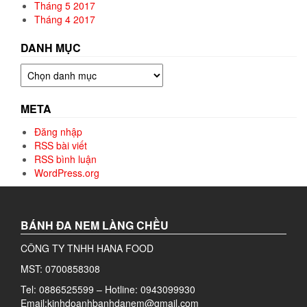
Tháng 5 2017
Tháng 4 2017
DANH MỤC
Danh
mục
META
Đăng nhập
RSS bài viết
RSS bình luận
WordPress.org
BÁNH ĐA NEM LÀNG CHỀU
CÔNG TY TNHH HANA FOOD
MST: 0700858308
Tel: 0886525599 – Hotline: 0943099930
Email:kinhdoanhbanhdanem@gmail.com