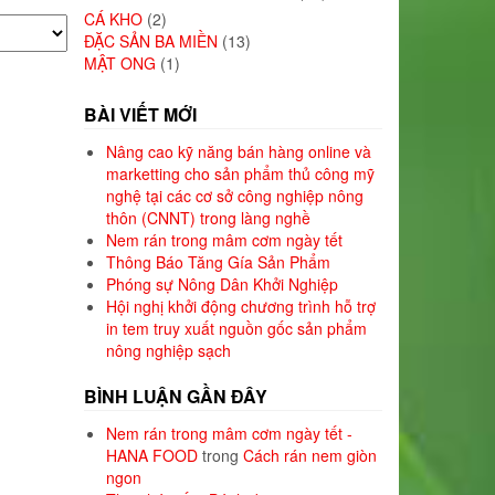
CÁ KHO
(2)
ĐẶC SẢN BA MIỀN
(13)
MẬT ONG
(1)
BÀI VIẾT MỚI
Nâng cao kỹ năng bán hàng online và
marketting cho sản phẩm thủ công mỹ
nghệ tại các cơ sở công nghiệp nông
thôn (CNNT) trong làng nghề
Nem rán trong mâm cơm ngày tết
Thông Báo Tăng Gía Sản Phẩm
Phóng sự Nông Dân Khởi Nghiệp
Hội nghị khởi động chương trình hỗ trợ
in tem truy xuất nguồn gốc sản phẩm
nông nghiệp sạch
BÌNH LUẬN GẦN ĐÂY
Nem rán trong mâm cơm ngày tết -
HANA FOOD
trong
Cách rán nem giòn
ngon