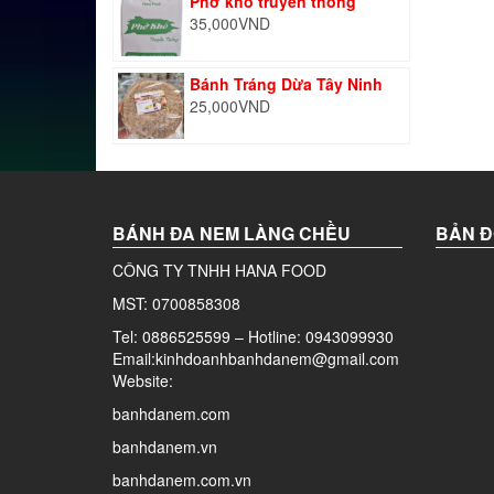
Phở khô truyền thống
35,000
VND
Bánh Tráng Dừa Tây Ninh
25,000
VND
BÁNH ĐA NEM LÀNG CHỀU
BẢN Đ
CÔNG TY TNHH HANA FOOD
MST: 0700858308
Tel: 0886525599 – Hotline: 0943099930
Email:kinhdoanhbanhdanem@gmail.com
Website:
banhdanem.com
banhdanem.vn
banhdanem.com.vn