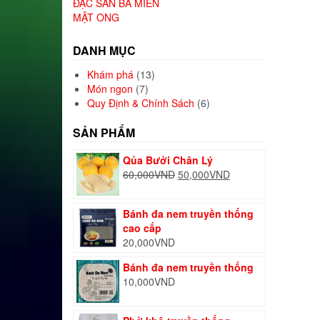
ĐẶC SẢN BA MIỀN
MẬT ONG
DANH MỤC
Khám phá
(13)
Món ngon
(7)
Quy Định & Chính Sách
(6)
SẢN PHẨM
Qủa Bưởi Chân Lý
Giá
Giá
60,000
VND
50,000
VND
gốc
hiện
là:
tại
Bánh đa nem truyền thống
60,000VND.
là:
cao cấp
50,000VND.
20,000
VND
Bánh đa nem truyền thống
10,000
VND