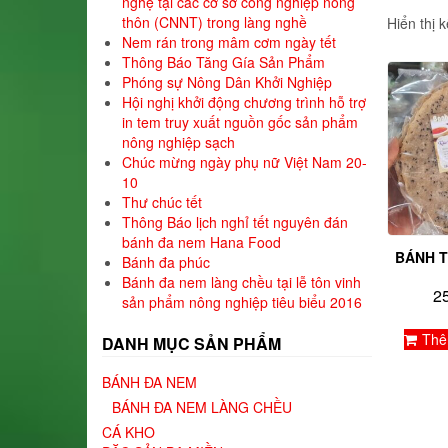
nghệ tại các cơ sở công nghiệp nông
thôn (CNNT) trong làng nghề
Hiển thị 
Nem rán trong mâm cơm ngày tết
Thông Báo Tăng Gía Sản Phẩm
Phóng sự Nông Dân Khởi Nghiệp
Hội nghị khởi động chương trình hỗ trợ
in tem truy xuất nguồn gốc sản phẩm
nông nghiệp sạch
Chúc mừng ngày phụ nữ Việt Nam 20-
10
Thư chúc tết
Thông Báo lịch nghỉ tết nguyên đán
bánh đa nem Hana Food
BÁNH T
Bánh đa phúc
Bánh đa nem làng chều tại lễ tôn vinh
2
sản phẩm nông nghiệp tiêu biểu 2016
Thê
DANH MỤC SẢN PHẨM
BÁNH ĐA NEM
BÁNH ĐA NEM LÀNG CHỀU
CÁ KHO