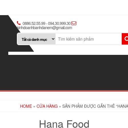
0886.52.55.99 - 094.30.999.30
kinhdoanhbanhdanem@gmail.com
HOME
»
CỬA HÀNG
» SẢN PHẨM ĐƯỢC GẮN THẺ “HAN
Hana Food