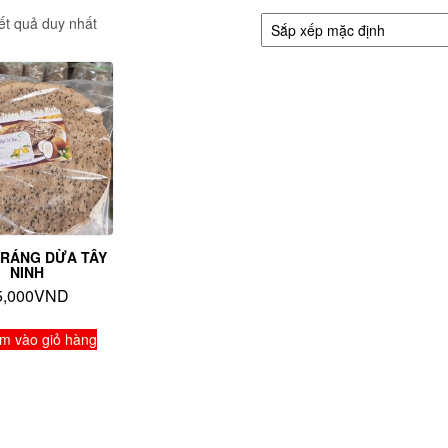
kết quả duy nhất
RÁNG DỪA TÂY
NINH
5,000
VND
m vào giỏ hàng