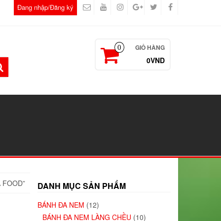
Đang nhập/Đăng ký
GIỎ HÀNG
0
0VND
A FOOD”
DANH MỤC SẢN PHẨM
BÁNH ĐA NEM
(12)
BÁNH ĐA NEM LÀNG CHỀU
(10)