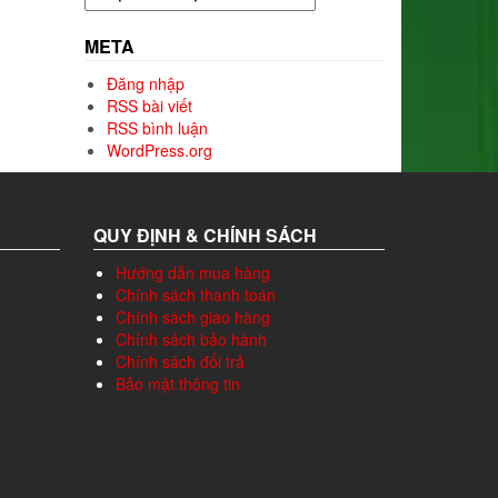
mục
META
Đăng nhập
RSS bài viết
RSS bình luận
WordPress.org
QUY ĐỊNH & CHÍNH SÁCH
Hướng dẫn mua hàng
Chính sách thanh toán
Chính sách giao hàng
Chính sách bảo hành
Chính sách đổi trả
Bảo mật thông tin