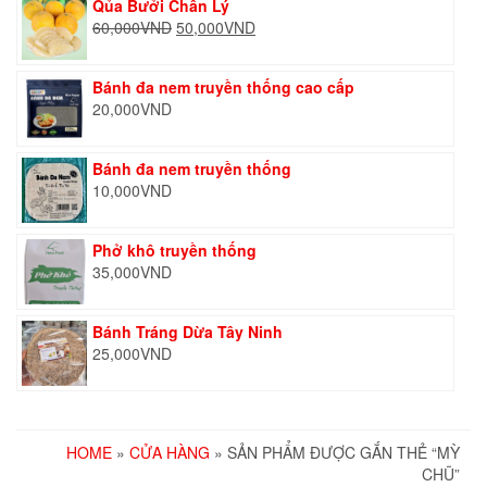
Qủa Bưởi Chân Lý
Giá
Giá
60,000
VND
50,000
VND
gốc
hiện
là:
tại
Bánh đa nem truyền thống cao cấp
60,000VND.
là:
20,000
VND
50,000VND.
Bánh đa nem truyền thống
10,000
VND
Phở khô truyền thống
35,000
VND
Bánh Tráng Dừa Tây Ninh
25,000
VND
HOME
»
CỬA HÀNG
» SẢN PHẨM ĐƯỢC GẮN THẺ “MỲ
CHŨ”