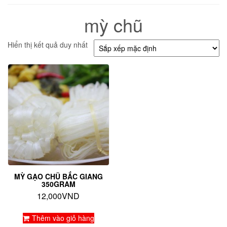
mỳ chũ
Hiển thị kết quả duy nhất
MỲ GẠO CHŨ BẮC GIANG
350GRAM
12,000
VND
Thêm vào giỏ hàng