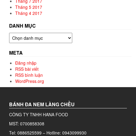
Tháng 7 2017
Tháng 5 2017
Tháng 4 2017
DANH MỤC
Danh
mục
META
Đăng nhập
RSS bài viết
RSS bình luận
WordPress.org
BÁNH ĐA NEM LÀNG CHỀU
CÔNG TY TNHH HANA FOOD
MST: 0700858308
Tel: 0886525599 – Hotline: 0943099930