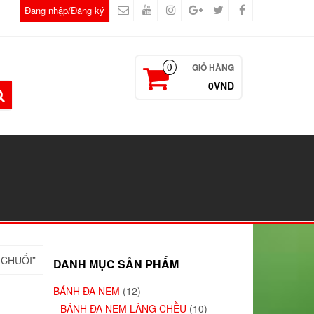
Đang nhập/Đăng ký
GIỎ HÀNG
0
0VND
 CHUỐI”
DANH MỤC SẢN PHẨM
BÁNH ĐA NEM
(12)
BÁNH ĐA NEM LÀNG CHỀU
(10)