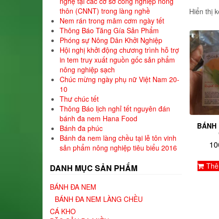
nghệ tại các cơ sở công nghiệp nông
thôn (CNNT) trong làng nghề
Hiển thị 
Nem rán trong mâm cơm ngày tết
Thông Báo Tăng Gía Sản Phẩm
Phóng sự Nông Dân Khởi Nghiệp
Hội nghị khởi động chương trình hỗ trợ
in tem truy xuất nguồn gốc sản phẩm
nông nghiệp sạch
Chúc mừng ngày phụ nữ Việt Nam 20-
10
Thư chúc tết
Thông Báo lịch nghỉ tết nguyên đán
bánh đa nem Hana Food
BÁNH 
Bánh đa phúc
Bánh đa nem làng chều tại lễ tôn vinh
10
sản phẩm nông nghiệp tiêu biểu 2016
Thê
DANH MỤC SẢN PHẨM
BÁNH ĐA NEM
BÁNH ĐA NEM LÀNG CHỀU
CÁ KHO