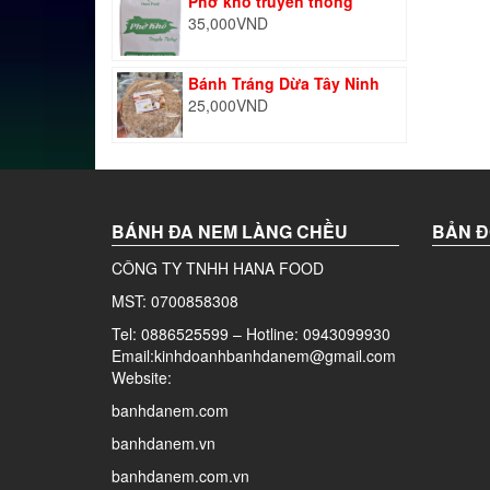
Phở khô truyền thống
35,000
VND
Bánh Tráng Dừa Tây Ninh
25,000
VND
BÁNH ĐA NEM LÀNG CHỀU
BẢN Đ
CÔNG TY TNHH HANA FOOD
MST: 0700858308
Tel: 0886525599 – Hotline: 0943099930
Email:kinhdoanhbanhdanem@gmail.com
Website:
banhdanem.com
banhdanem.vn
banhdanem.com.vn