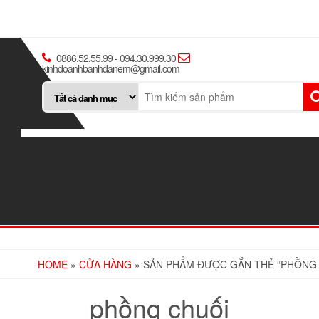
0886.52.55.99 - 094.30.999.30
kinhdoanhbanhdanem@gmail.com
HOME
»
CỬA HÀNG
» SẢN PHẨM ĐƯỢC GẮN THẺ “PHỒNG
phồng chuối