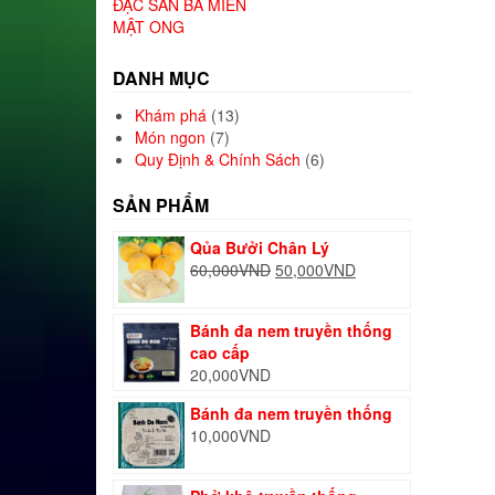
ĐẶC SẢN BA MIỀN
MẬT ONG
DANH MỤC
Khám phá
(13)
Món ngon
(7)
Quy Định & Chính Sách
(6)
SẢN PHẨM
Qủa Bưởi Chân Lý
Giá
Giá
60,000
VND
50,000
VND
gốc
hiện
là:
tại
Bánh đa nem truyền thống
60,000VND.
là:
cao cấp
50,000VND.
20,000
VND
Bánh đa nem truyền thống
10,000
VND