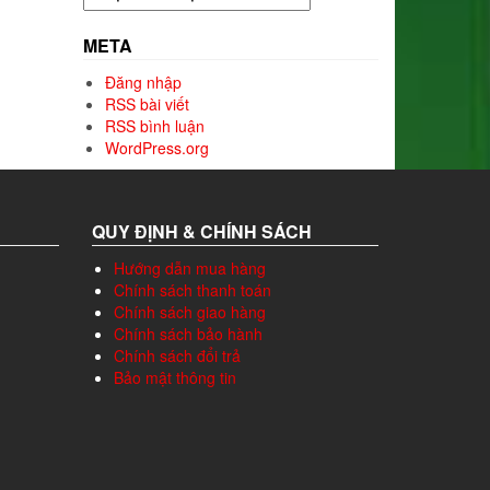
mục
META
Đăng nhập
RSS bài viết
RSS bình luận
WordPress.org
QUY ĐỊNH & CHÍNH SÁCH
Hướng dẫn mua hàng
Chính sách thanh toán
Chính sách giao hàng
Chính sách bảo hành
Chính sách đổi trả
Bảo mật thông tin