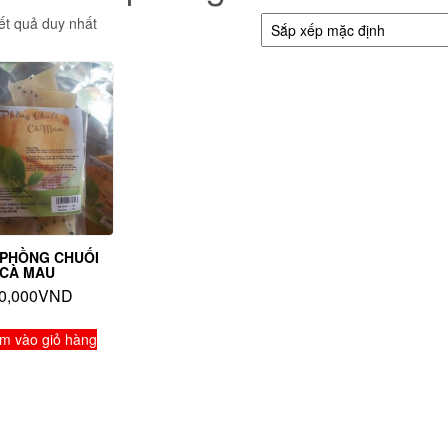
kết quả duy nhất
PHỒNG CHUỐI
CÀ MAU
0,000
VND
m vào giỏ hàng