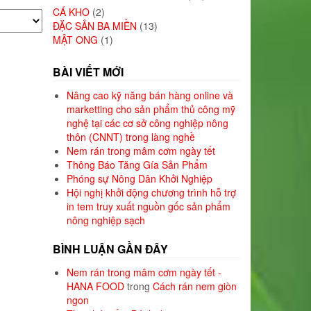
CÁ KHO
(2)
ĐẶC SẢN BA MIỀN
(13)
MẬT ONG
(1)
BÀI VIẾT MỚI
Nâng cao kỹ năng bán hàng online và
marketting cho sản phẩm thủ công mỹ
nghệ tại các cơ sở công nghiệp nông
thôn (CNNT) trong làng nghề
Nem rán trong mâm cơm ngày tết
Thông Báo Tăng Gía Sản Phẩm
Phóng sự Nông Dân Khởi Nghiệp
Hội nghị khởi động chương trình hỗ trợ
in tem truy xuất nguồn gốc sản phẩm
nông nghiệp sạch
BÌNH LUẬN GẦN ĐÂY
Nem rán trong mâm cơm ngày tết -
HANA FOOD
trong
Cách rán nem giòn
ngon