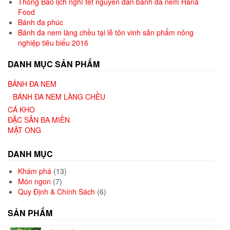
Thông Báo lịch nghỉ tết nguyên đán bánh đa nem Hana
Food
Bánh đa phúc
Bánh đa nem làng chều tại lễ tôn vinh sản phẩm nông
nghiệp tiêu biểu 2016
DANH MỤC SẢN PHẨM
BÁNH ĐA NEM
BÁNH ĐA NEM LÀNG CHỀU
CÁ KHO
ĐẶC SẢN BA MIỀN
MẬT ONG
DANH MỤC
Khám phá
(13)
Món ngon
(7)
Quy Định & Chính Sách
(6)
SẢN PHẨM