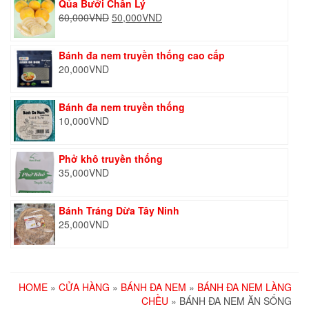
Qủa Bưởi Chân Lý
Giá
Giá
60,000
VND
50,000
VND
gốc
hiện
là:
tại
Bánh đa nem truyền thống cao cấp
60,000VND.
là:
20,000
VND
50,000VND.
Bánh đa nem truyền thống
10,000
VND
Phở khô truyền thống
35,000
VND
Bánh Tráng Dừa Tây Ninh
25,000
VND
HOME
»
CỬA HÀNG
»
BÁNH ĐA NEM
»
BÁNH ĐA NEM LÀNG
CHỀU
» BÁNH ĐA NEM ĂN SỐNG