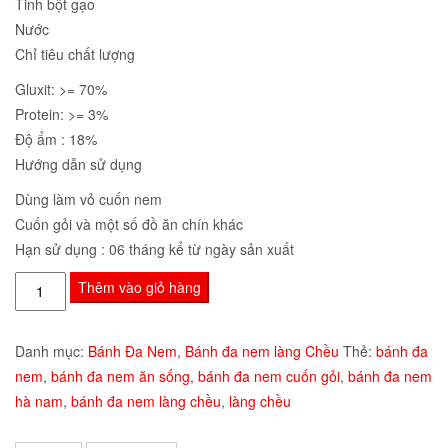
Tinh bột gạo
Nước
Chỉ tiêu chất lượng
Gluxit: >= 70%
Protein: >= 3%
Độ ẩm : 18%
Hướng dẫn sử dụng
Dùng làm vỏ cuốn nem
Cuốn gỏi và một số đồ ăn chín khác
Hạn sử dụng : 06 tháng kể từ ngày sản xuất
Bánh
Thêm vào giỏ hàng
đa
nem
Danh mục:
Bánh Đa Nem
,
Bánh đa nem làng Chều
Thẻ:
bánh đa
ăn
nem
,
bánh đa nem ăn sống
,
bánh đa nem cuốn gỏi
,
bánh đa nem
sống
hà nam
,
bánh đa nem làng chều
,
làng chều
số
lượng