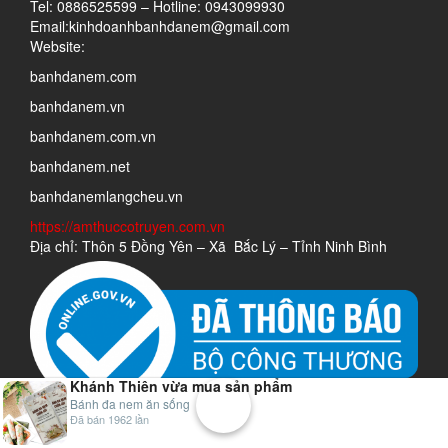
Tel: 0886525599 – Hotline: 0943099930
Email:kinhdoanhbanhdanem@gmail.com
Website:
banhdanem.com
banhdanem.vn
banhdanem.com.vn
banhdanem.net
banhdanemlangcheu.vn
https://amthuccotruyen.com.vn
Địa chỉ: Thôn 5 Đồng Yên – Xã Bắc Lý – Tỉnh Ninh Bình
Khánh Thiên
vừa mua sản phẩm
Bánh đa nem ăn sống
Đã bán 1962 lần