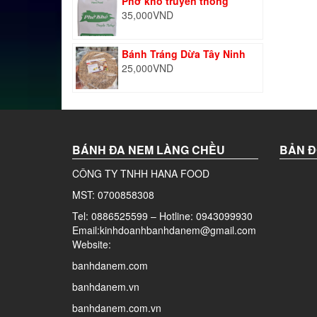
Phở khô truyền thống
35,000
VND
Bánh Tráng Dừa Tây Ninh
25,000
VND
BÁNH ĐA NEM LÀNG CHỀU
BẢN Đ
CÔNG TY TNHH HANA FOOD
MST: 0700858308
Tel: 0886525599 – Hotline: 0943099930
Email:kinhdoanhbanhdanem@gmail.com
Website:
banhdanem.com
banhdanem.vn
banhdanem.com.vn