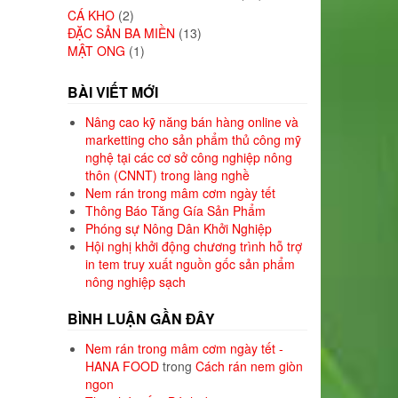
CÁ KHO
(2)
ĐẶC SẢN BA MIỀN
(13)
MẬT ONG
(1)
BÀI VIẾT MỚI
Nâng cao kỹ năng bán hàng online và
marketting cho sản phẩm thủ công mỹ
nghệ tại các cơ sở công nghiệp nông
thôn (CNNT) trong làng nghề
Nem rán trong mâm cơm ngày tết
Thông Báo Tăng Gía Sản Phẩm
Phóng sự Nông Dân Khởi Nghiệp
Hội nghị khởi động chương trình hỗ trợ
in tem truy xuất nguồn gốc sản phẩm
nông nghiệp sạch
BÌNH LUẬN GẦN ĐÂY
Nem rán trong mâm cơm ngày tết -
HANA FOOD
trong
Cách rán nem giòn
ngon