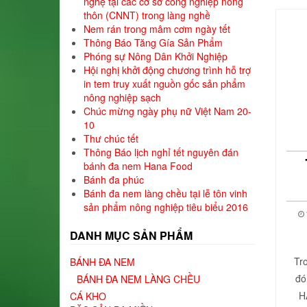
nghệ tại các cơ sở công nghiệp nông
thôn (CNNT) trong làng nghề
Nem rán trong mâm cơm ngày tết
Thông Báo Tăng Gía Sản Phẩm
Phóng sự Nông Dân Khởi Nghiệp
Hội nghị khởi động chương trình hỗ trợ
in tem truy xuất nguồn gốc sản phẩm
nông nghiệp sạch
Chúc mừng ngày phụ nữ Việt Nam 20-
10
Thư chúc tết
Thông Báo lịch nghỉ tết nguyên đán
bánh đa nem Hana Food
Bánh đa phúc
Bánh đa nem làng chều tại lễ tôn vinh
sản phẩm nông nghiệp tiêu biểu 2016
DANH MỤC SẢN PHẨM
Tr
BÁNH ĐA NEM
đó
BÁNH ĐA NEM LÀNG CHỀU
H
CÁ KHO