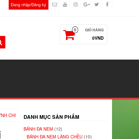
Đang nhập/Đăng ký
GIỎ HÀNG
0
0VND
ỲNH CHI
DANH MỤC SẢN PHẨM
BÁNH ĐA NEM
(12)
i
BÁNH ĐA NEM LÀNG CHỀU
(10)