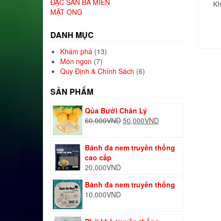
ĐẶC SẢN BA MIỀN
Kh
MẬT ONG
DANH MỤC
Khám phá
(13)
Món ngon
(7)
Quy Định & Chính Sách
(6)
SẢN PHẨM
Qủa Bưởi Chân Lý
Giá
Giá
60,000
VND
50,000
VND
gốc
hiện
là:
tại
Bánh đa nem truyền thống
60,000VND.
là:
cao cấp
50,000VND.
20,000
VND
Bánh đa nem truyền thống
10,000
VND