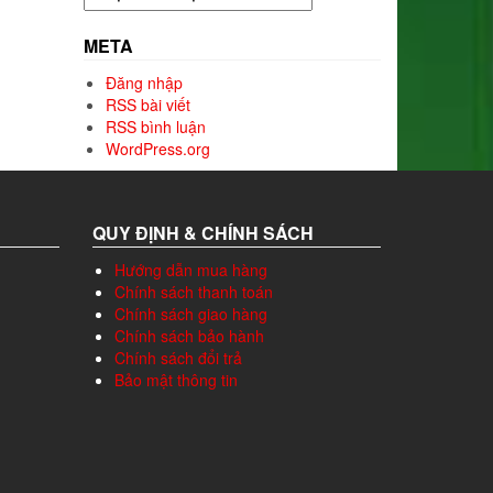
mục
META
Đăng nhập
RSS bài viết
RSS bình luận
WordPress.org
QUY ĐỊNH & CHÍNH SÁCH
Hướng dẫn mua hàng
Chính sách thanh toán
Chính sách giao hàng
Chính sách bảo hành
Chính sách đổi trả
Bảo mật thông tin