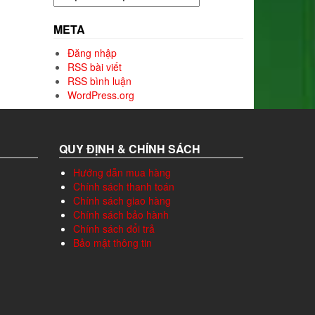
mục
META
Đăng nhập
RSS bài viết
RSS bình luận
WordPress.org
QUY ĐỊNH & CHÍNH SÁCH
Hướng dẫn mua hàng
Chính sách thanh toán
Chính sách giao hàng
Chính sách bảo hành
Chính sách đổi trả
Bảo mật thông tin