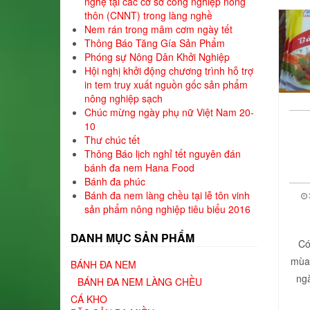
nghệ tại các cơ sở công nghiệp nông
thôn (CNNT) trong làng nghề
Nem rán trong mâm cơm ngày tết
Thông Báo Tăng Gía Sản Phẩm
Phóng sự Nông Dân Khởi Nghiệp
Hội nghị khởi động chương trình hỗ trợ
in tem truy xuất nguồn gốc sản phẩm
nông nghiệp sạch
Chúc mừng ngày phụ nữ Việt Nam 20-
10
Thư chúc tết
Thông Báo lịch nghỉ tết nguyên đán
bánh đa nem Hana Food
Bánh đa phúc
Bánh đa nem làng chều tại lễ tôn vinh
sản phẩm nông nghiệp tiêu biểu 2016
DANH MỤC SẢN PHẨM
Có
mùa 
BÁNH ĐA NEM
ngà
BÁNH ĐA NEM LÀNG CHỀU
CÁ KHO