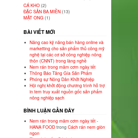
CÁ KHO
(2)
ĐẶC SẢN BA MIỀN
(13)
MẬT ONG
(1)
BÀI VIẾT MỚI
Nâng cao kỹ năng bán hàng online và
marketting cho sản phẩm thủ công mỹ
nghệ tại các cơ sở công nghiệp nông
thôn (CNNT) trong làng nghề
Nem rán trong mâm cơm ngày tết
Thông Báo Tăng Gía Sản Phẩm
Phóng sự Nông Dân Khởi Nghiệp
Hội nghị khởi động chương trình hỗ trợ
in tem truy xuất nguồn gốc sản phẩm
nông nghiệp sạch
BÌNH LUẬN GẦN ĐÂY
Nem rán trong mâm cơm ngày tết -
HANA FOOD
trong
Cách rán nem giòn
ngon