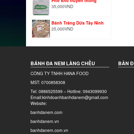
Phở khô truyền thống
35,000
VND
Bánh Tráng Dừa Tây Ninh
25,000
VND
BÁNH ĐA NEM LÀNG CHỀU
BẢN Đ
CÔNG TY TNHH HANA FOOD
MST: 0700858308
Tel: 0886525599 – Hotline: 0943099930
Email:kinhdoanhbanhdanem@gmail.com
Website:
banhdanem.com
banhdanem.vn
banhdanem.com.vn