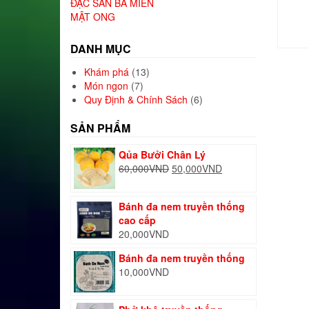
ĐẶC SẢN BA MIỀN
MẬT ONG
DANH MỤC
Khám phá
(13)
Món ngon
(7)
Quy Định & Chính Sách
(6)
SẢN PHẨM
Qủa Bưởi Chân Lý
Giá
Giá
60,000
VND
50,000
VND
gốc
hiện
là:
tại
Bánh đa nem truyền thống
60,000VND.
là:
cao cấp
50,000VND.
20,000
VND
Bánh đa nem truyền thống
10,000
VND