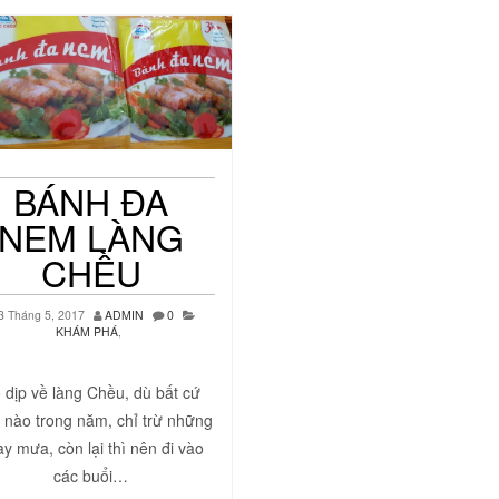
BÁNH ĐA
NEM LÀNG
CHỀU
3 Tháng 5, 2017
ADMIN
0
KHÁM PHÁ
,
 dịp về làng Chều, dù bất cứ
nào trong năm, chỉ trừ những
y mưa, còn lại thì nên đi vào
các buổi…