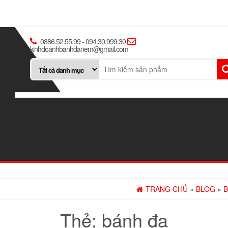
0886.52.55.99 - 094.30.999.30
kinhdoanhbanhdanem@gmail.com
TRANG CHỦ
»
BLOG
»
B
Thẻ:
bánh đa