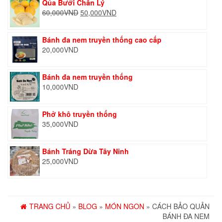
Qủa Bưởi Chân Lý
Giá
Giá
60,000
VND
50,000
VND
gốc
hiện
là:
tại
Bánh đa nem truyền thống cao cấp
60,000VND.
là:
20,000
VND
50,000VND.
Bánh đa nem truyền thống
10,000
VND
Phở khô truyền thống
35,000
VND
Bánh Tráng Dừa Tây Ninh
25,000
VND
TRANG CHỦ
»
BLOG
»
MÓN NGON
» CÁCH BẢO QUẢN
BÁNH ĐA NEM