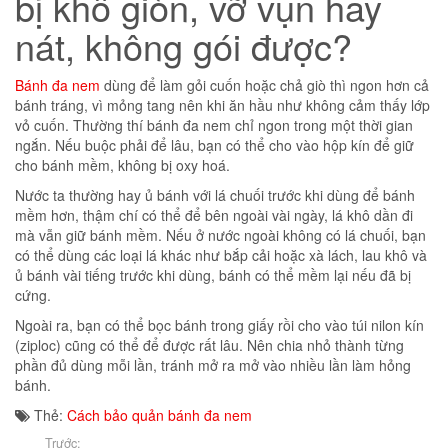
bị khô giòn, vỡ vụn hay
nát, không gói được?
Bánh đa nem
dùng để làm gỏi cuốn hoặc chả giò thì ngon hơn cả
bánh tráng, vì mỏng tang nên khi ăn hầu như không cảm thấy lớp
vỏ cuốn. Thường thí bánh đa nem chỉ ngon trong một thời gian
ngắn. Nếu buộc phải để lâu, bạn có thể cho v
ào hộp kín để giữ
cho bánh mềm, không bị oxy hoá.
Nước ta thường hay ủ bánh với lá chuối trước khi dùng để bánh
mềm hơn, thậm chí có thể để bên ngoài vài ngày, lá khô dần đi
mà vẫn giữ bánh mềm. Nếu ở nước ngoài không có lá chuối, bạn
có thể dùng các loại lá khác như bắp cải hoặc xà lách, lau khô và
ủ bánh vài tiếng trước khi dùng, bánh có thể mềm lại nếu đã bị
cứng.
Ngoài ra, bạn có thể bọc bánh trong giấy rồi cho vào túi nilon kín
(ziploc) cũng có thể để được rất lâu. Nên chia nhỏ thành từng
phần đủ dùng mỗi lần, tránh mở ra mở vào nhiều lần làm hỏng
bánh.
Thẻ:
Cách bảo quản bánh đa nem
Trước: