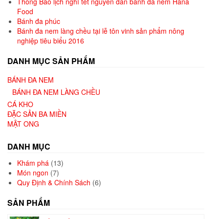
Thông Báo lịch nghỉ tết nguyên đán bánh đa nem Hana
Food
Bánh đa phúc
Bánh đa nem làng chều tại lễ tôn vinh sản phẩm nông
nghiệp tiêu biểu 2016
DANH MỤC SẢN PHẨM
BÁNH ĐA NEM
BÁNH ĐA NEM LÀNG CHỀU
CÁ KHO
ĐẶC SẢN BA MIỀN
MẬT ONG
DANH MỤC
Khám phá
(13)
Món ngon
(7)
Quy Định & Chính Sách
(6)
SẢN PHẨM